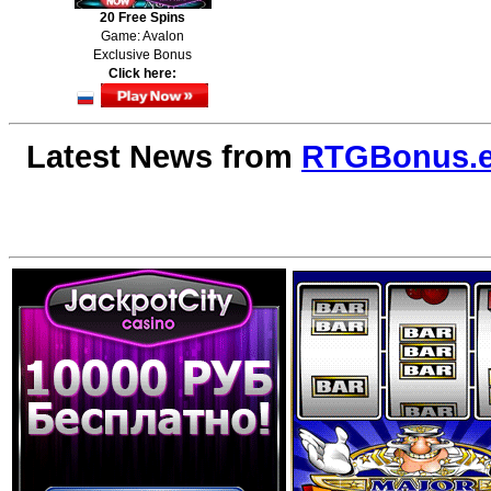
20 Free Spins
Game: Avalon
Exclusive Bonus
Click here:
Latest News from
RTGBonus.