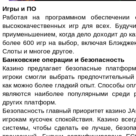
Игры и ПО
Работая на программном обеспечении 
высококачественных игр для всех. Будуч
приуменьшением, когда дело доходит до к
более 600 игр на выбор, включая Блэкджек
Слоты и многое другое.
Банковские операции и безопасность
Казино предлагает безопасные платформ
игроки смогли выбрать предпочтительный
как можно более гладкий опыт. Способы оп
являются наиболее популярными среди р
других платформ.
Безопасность главный приоритет казино JA
игрокам кусочек спокойствия. Казино все
системы, чтобы сделать ее лучше, безоп