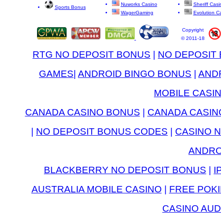
Nuworks Casino
Sheriff Casi
Sports Bonus
WagerGaming
Evolution C
Copyright
© 2011-18
RTG NO DEPOSIT BONUS
|
NO DEPOSIT
GAMES
|
ANDROID BINGO BONUS
|
AND
MOBILE CASI
CANADA CASINO BONUS
|
CANADA CASIN
|
NO DEPOSIT BONUS CODES
|
CASINO 
ANDRO
BLACKBERRY NO DEPOSIT BONUS
|
I
AUSTRALIA MOBILE CASINO
|
FREE POKI
CASINO AUD