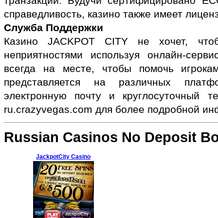
транзакций. Будучи сертифицировано EC
справедливость, казино также имеет лицен
Служба Поддержки
Казино JACKPOT CITY не хочет, чтоб
неприятностями используя онлайн-серви
всегда на месте, чтобы помочь игрока
представляется на различных платф
электронную почту и круглосуточный те
ru.crazyvegas.com для более подробной и
Russian Casinos No Deposit 
JackpotCity Casino