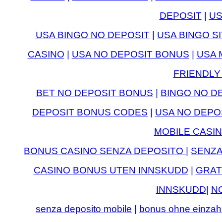
DEPOSIT
|
US
USA BINGO NO DEPOSIT
|
USA BINGO S
CASINO
|
USA NO DEPOSIT BONUS
|
USA 
FRIENDLY
BET NO DEPOSIT BONUS
|
BINGO NO D
DEPOSIT BONUS CODES
|
USA NO DEPO
MOBILE CASI
BONUS CASINO SENZA DEPOSITO
|
SENZA
CASINO BONUS UTEN INNSKUDD
|
GRAT
INNSKUDD
|
N
senza deposito mobile
|
bonus ohne einzah