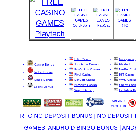
QuickSpin
RabCat
RTG
Playtech
RTG Casino
Microgamin
TopGame Casino
Playtech
Casino Bonus
BetOnSoft Casino
NetEnt Cas
Poker Bonus
Rival Casino
IGT Casino
Bingo Bonus
BetSoft Casino
WMS Casin
Nuworks Casino
Sheriff Casi
Sports Bonus
WagerGaming
Evolution C
Copyright
© 2011-18
RTG NO DEPOSIT BONUS
|
NO DEPOSIT
GAMES
|
ANDROID BINGO BONUS
|
AND