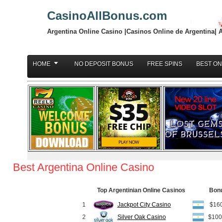
CasinoAllBonus.com
Argentina Online Casino |Casinos Online de Argentina| A
HOME
NO DEPOSIT BONUS
FREE SPINS
BEST ON
Best Argentina Online Casino
Top Argentinian Online Casinos
Bon
1
Jackpot City Casino
$16
2
Silver Oak Casino
$100