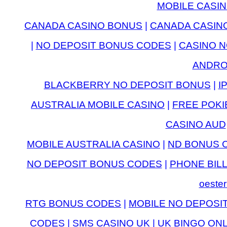
MOBILE CASI
CANADA CASINO BONUS
|
CANADA CASIN
|
NO DEPOSIT BONUS CODES
|
CASINO N
ANDRO
BLACKBERRY NO DEPOSIT BONUS
|
I
AUSTRALIA MOBILE CASINO
|
FREE POKI
CASINO AUD
MOBILE AUSTRALIA CASINO
|
ND BONUS 
NO DEPOSIT BONUS CODES
|
PHONE BILL
oester
RTG BONUS CODES
|
MOBILE NO DEPOSI
CODES
|
SMS CASINO UK
|
UK BINGO ON