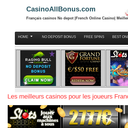
CasinoAllBonus.com
Français casinos No depot |French Online Casino| Meilleu
HOME
NO DEPOSIT BONUS
FREE SPINS
BEST ON
Les meilleurs casinos pour les joueurs Fran