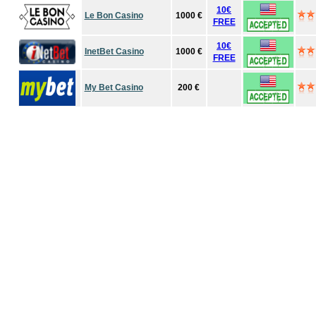
10€
Le Bon Casino
1000 €
FREE
10€
InetBet Casino
1000 €
FREE
My Bet Casino
200 €