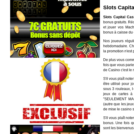
Slots Capita
Slots Capital Cas
bonus gratuits. Ré
et jouer vos Mach
bonus à caisse du c
Nos joueurs réguli
hebdomadaire. Chaq
la promotion n'est p
De plus vous comm
fois que vous parie
de Casino c'est le
S'il vous plaît n
être utilisé pour 
sous 3 rouleaux, I
jeux de cartes à 
''SEULEMENT MACH
(autre que les jeux
de mise le casino s
S'il vous plaît note
bonus. Une fois qu
sont les bienvenus