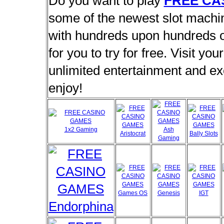
Do you want to play
FREE CA
some of the newest slot machin
with hundreds upon hundreds of 
for you to try for free. Visit yo
unlimited entertainment and ex
enjoy!
1x2 Gaming
Ash
Aristocrat
Bally Slots
Gaming
Games OS
Genesis
IGT
Endorphina