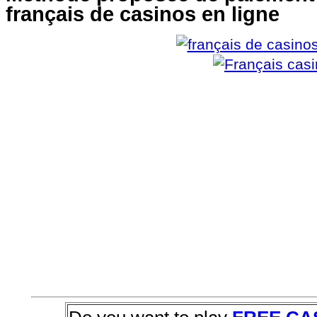
français de casinos en ligne