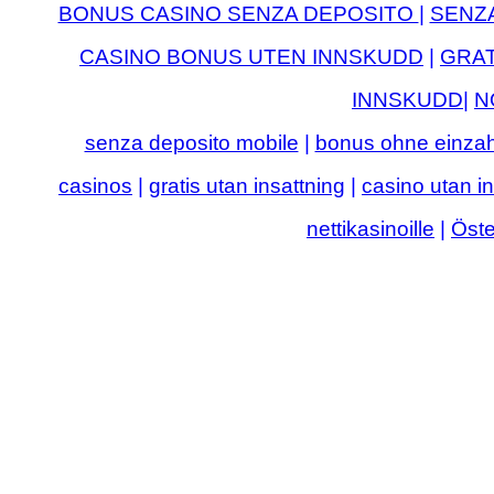
BONUS CASINO SENZA DEPOSITO
|
SENZA
CASINO BONUS UTEN INNSKUDD
|
GRAT
INNSKUDD
|
N
senza deposito mobile
|
bonus ohne einza
casinos
|
gratis utan insattning
|
casino utan in
nettikasinoille
|
Öste