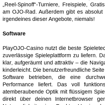
„Reel-Spinoff“-Turniere, Freispiele, Gra
am OJO-Rad. Außerdem gibt es absolut 
irgendeines dieser Angebote, niemals!
Software
PlayOJO-Casino nutzt die beste Spieletec
zuverlässige Spieleplattform zu liefern. D
klar, aufgeräumt und attraktiv – die Navi
kinderleicht. Die benutzerfreundliche Seit
Software betrieben, die eine durchw
Performance liefert. Das voll funktio
atemberaubende Optik mit flüssigem Spi
direkt über deinen Internetbrowser ge