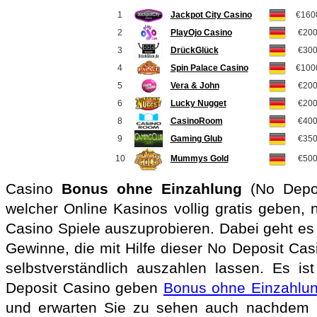
1
Jackpot City Casino
€160
2
PlayOjo Casino
€20
3
DrückGlück
€30
4
Spin Palace Casino
€100
5
Vera & John
€20
6
Lucky Nugget
€20
8
CasinoRoom
€40
9
Gaming Glub
€35
10
Mummys Gold
€50
Casino
Bonus ohne Einzahlung
(No Depos
welcher Online Kasinos vollig gratis geben, 
Casino Spiele auszuprobieren. Dabei geht es 
Gewinne, die mit Hilfe dieser No Deposit C
selbstverständlich auszahlen lassen. Es is
Deposit Casino geben
Bonus ohne Einzahlu
und erwarten Sie zu sehen auch nachdem