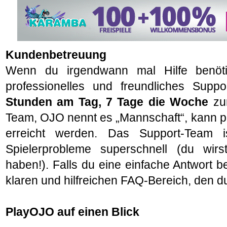
Kundenbetreuung
Wenn du irgendwann mal Hilfe benöti
professionelles und freundliches Supp
Stunden am Tag, 7 Tage die Woche
zur
Team, OJO nennt es „Mannschaft“, kann pe
erreicht werden. Das Support-Team i
Spielerprobleme superschnell (du wirs
haben!). Falls du eine einfache Antwort b
klaren und hilfreichen FAQ-Bereich, den d
PlayOJO auf einen Blick