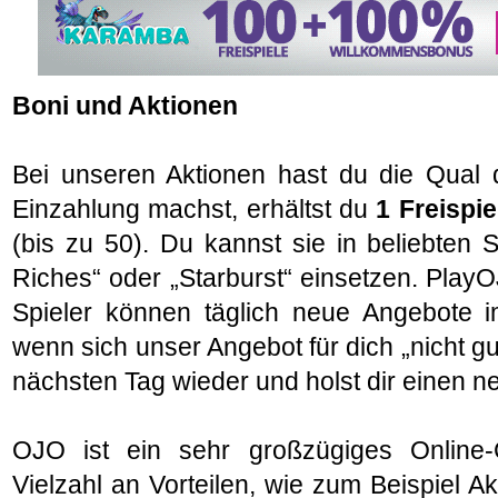
Boni und Aktionen
Bei unseren Aktionen hast du die Qual
Einzahlung machst, erhältst du
1 Freispie
(bis zu 50). Du kannst sie in beliebten 
Riches“ oder „Starburst“ einsetzen. PlayO
Spieler können täglich neue Angebote 
wenn sich unser Angebot für dich „nicht g
nächsten Tag wieder und holst dir einen n
OJO ist ein sehr großzügiges Online-
Vielzahl an Vorteilen, wie zum Beispiel Ak