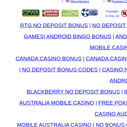
WagerGaming
Evolution 
Copyright
© 2011-18
RTG NO DEPOSIT BONUS
|
NO DEPOSIT
GAMES
|
ANDROID BINGO BONUS
|
AND
MOBILE CASI
CANADA CASINO BONUS
|
CANADA CASIN
|
NO DEPOSIT BONUS CODES
|
CASINO 
ANDRO
BLACKBERRY NO DEPOSIT BONUS
|
AUSTRALIA MOBILE CASINO
|
FREE POK
CASINO AU
MOBILE AUSTRALIA CASINO
|
ND BONUS