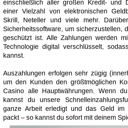
einschließlich aller großen Kredit- und 
einer Vielzahl von elektronischen Gel
Skrill, Neteller und viele mehr. Darü
Sicherheitssoftware, um sicherzustellen, 
geschützt ist. Alle Zahlungen werden mit
Technologie digital verschlüsselt, soda
kannst.
Auszahlungen erfolgen sehr zügig (inner
um den Kunden den größtmöglichen Komf
Casino alle Hauptwährungen. Wenn du e
kannst du unsere Schnelleinzahlungsf
ganze Arbeit erledigt und das Geld i
packt – so kannst du sofort mit deinem Sp