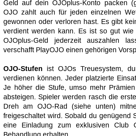
Geld auf dein OJOplus-Konto packen (g
OJO zahlt auch für jeden einzelnen Wet
gewonnen oder verloren hast. Es gibt kei
verdient werden kann. Es ist so gut wie
OJOplus-Geld jederzeit auszahlen la
verschafft PlayOJO einen gehörigen Vors
OJO-Stufen
ist OJOs Treuesystem, du
verdienen können. Jeder platzierte Einsatz
Je höher die Stufe, umso mehr Prämien
absteigen. Spieler werden rasch die erst
Dreh am OJO-Rad (siehe unten) mitne
freigeschaltet wird. Sobald du genügend S
eine Einladung zum exklusiven Club 
Behandlung erhalten.