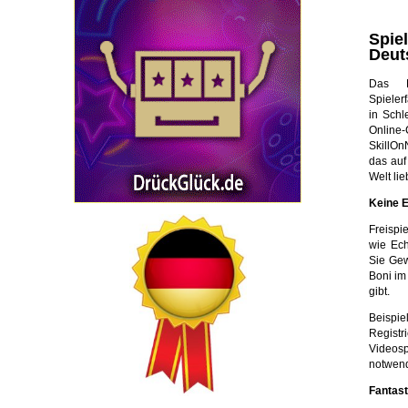
Spie
Deut
Das D
Spieler
in Schl
Online-
SkillOn
das auf
Welt li
Keine E
Freispi
wie Ech
Sie Gew
Boni im
gibt.
Beispie
Regis
Videosp
notwend
Fantas