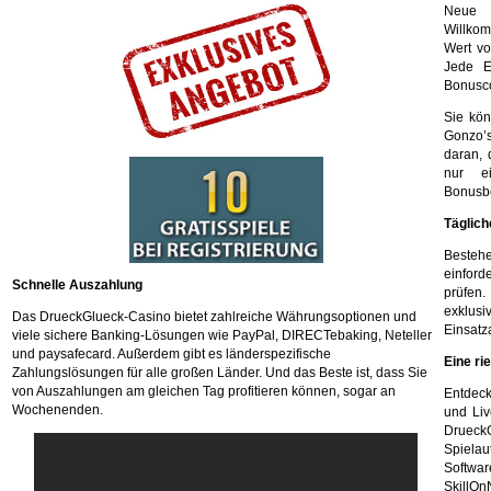
Neue 
Willkom
Wert vo
Jede E
Bonusco
Sie kön
Gonzo’s
daran, 
nur ei
Bonusb
Täglich
Besteh
einford
Schnelle Auszahlung
prüfen.
exklu
Das DrueckGlueck-Casino bietet zahlreiche Währungsoptionen und
Einsatz
viele sichere Banking-Lösungen wie PayPal, DIRECTebaking, Neteller
und paysafecard. Außerdem gibt es länderspezifische
Eine ri
Zahlungslösungen für alle großen Länder. Und das Beste ist, dass Sie
von Auszahlungen am gleichen Tag profitieren können, sogar an
Entdeck
Wochenenden.
und Liv
DrueckG
Spielau
Softwar
SkillOn