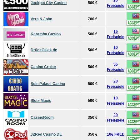
20
Jackpot City Casino
500 €
Freispiele
Vera & John
700 €
15
Karamba Casino
500 €
Freispiele
10
DrückGlück.de
500 €
Freispiele
55
Casino Cruise
500 €
Freispiele
20
Spin Palace Casino
500 €
Freispiele
10
Slots Magic
500 €
Freispiele
20
CasinoRoom
350 €
Freispiele
32Red Casino DE
350 €
10€ FREE