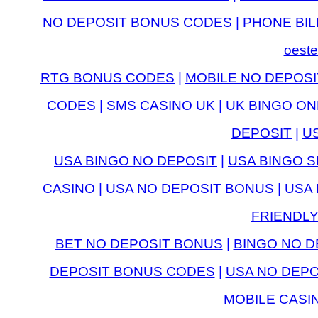
NO DEPOSIT BONUS CODES
|
PHONE BIL
oeste
RTG BONUS CODES
|
MOBILE NO DEPOS
CODES
|
SMS CASINO UK
|
UK BINGO ON
DEPOSIT
|
U
USA BINGO NO DEPOSIT
|
USA BINGO S
CASINO
|
USA NO DEPOSIT BONUS
|
USA 
FRIENDLY
BET NO DEPOSIT BONUS
|
BINGO NO D
DEPOSIT BONUS CODES
|
USA NO DEPO
MOBILE CASI